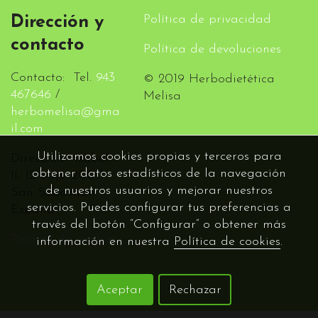
Política de privacidad
Dirección y
contacto
Política de devoluciones
Contacto: Tel.
943
© 2019 Herbodietética
467646
/
Melisa
herbomelisa@gma
il.com
Utilizamos cookies propias y terceros para
Dirección: Isabel
obtener datos estadísticos de la navegación
II, 12 bajo. 20011
de nuestros usuarios y mejorar nuestros
San Sebastián -
servicios. Puedes configurar tus preferencias a
España
través del botón “Configurar” o obtener más
Política de cookies
información en nuestra
Política de cookies
.
Aceptar
Rechazar