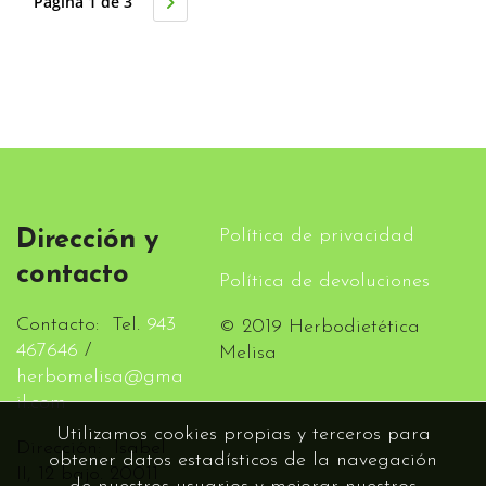
Página 1 de 3
Política de privacidad
Dirección y
contacto
Política de devoluciones
Contacto: Tel.
943
© 2019 Herbodietética
467646
/
Melisa
herbomelisa@gma
il.com
Utilizamos cookies propias y terceros para
Dirección: Isabel
obtener datos estadísticos de la navegación
II, 12 bajo. 20011