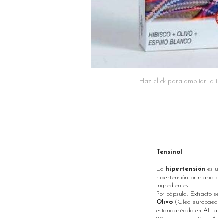
Haz click para ampliar la
Tensinol
La
hipertensión
es u
hipertensión primaria o
Ingredientes
Por cápsula, Extracto s
Olivo
(Olea europaea L.) es
estandarizado en AE al 2% .......