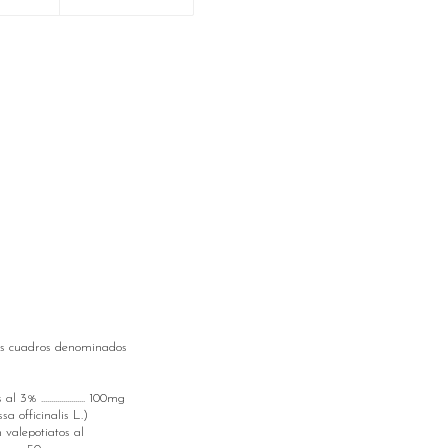
dos cuadros denominados
................... 100mg
sa officinalis L.)
 valepotiatos al