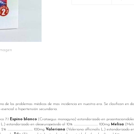
 imagen
no de los problemas médicos de mas incidencia en nuestra era. Se clasifican en 
 esencial o hipertensión secundaria.
eco 7:1
Espino blanco
(Crataegus monogyna) estandarizado en proantocianidoles al 3% ...
tandarizado en oleoeuropeósido al 10% ........................................ 100mg
Melisa
(Melis
................................... 100mg
Valeriana
(Valeriana officinalis L.) estandarizado en