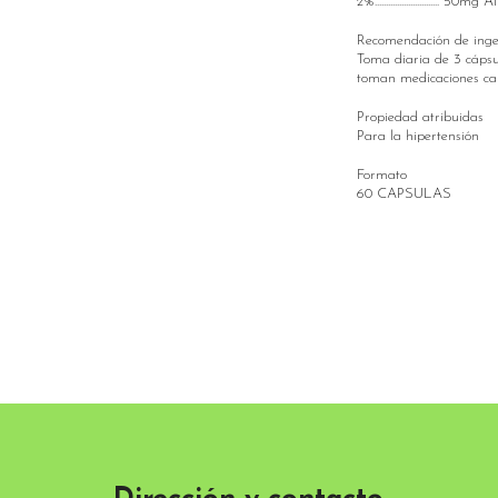
2%............................. 5
Recomendación de inge
Toma diaria de 3 cápsu
toman medicaciones card
Propiedad atribuidas
Para la hipertensión
Formato
60 CAPSULAS