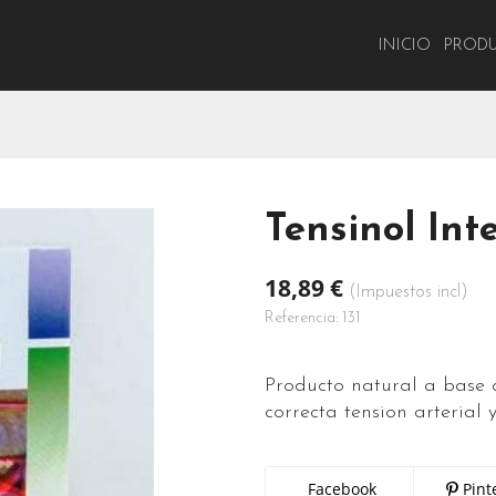
INICIO
PROD
Tensinol Int
18,89 €
(Impuestos incl)
Referencia:
131
Producto natural a base
correcta tension arterial
Facebook
Pint