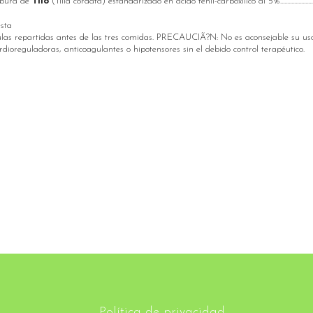
0mg Albura de
Tilo
(Tilia cordata) estandarizado en ácido fenil-carboxílico al 5%..........................
sta
las repartidas antes de las tres comidas. PRECAUCIÃ?N: No es aconsejable su us
ioreguladoras, anticoagulantes o hipotensores sin el debido control terapéutico.
Política de privacidad