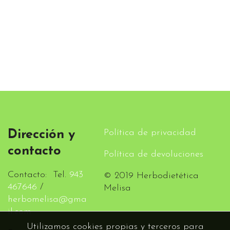
Política de privacidad
Dirección y
contacto
Política de devoluciones
Contacto: Tel.
943
© 2019 Herbodietética
467646
/
Melisa
herbomelisa@gma
il.com
Utilizamos cookies propias y terceros para