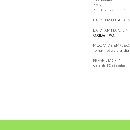
? ?-caroteno.
? Vitamina E.
? Excipientes: almidón
LA VITAMINA A CO
LA VITAMINA C, E
OXIDATIVO
.
MODO DE EMPLEO:
Tomar 1 cápsula al d
PRESENTACIÓN:
Caja de 30 cápsulas