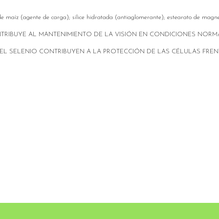
 de maíz (agente de carga); sílice hidratada (antiaglomerante); estearato de magn
NTRIBUYE AL MANTENIMIENTO DE LA VISIÓN EN CONDICIONES NORM
 Y EL SELENIO CONTRIBUYEN A LA PROTECCIÓN DE LAS CÉLULAS FRE
ía.