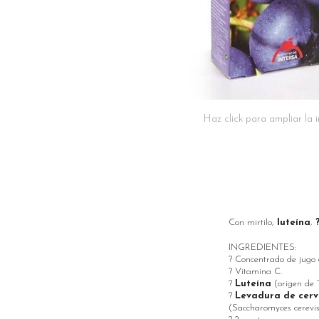
Haz click para ampliar la
Con mirtilo,
luteína
,
INGREDIENTES:
? Concentrado de jugo d
? Vitamina C.
?
Luteína
(origen de 
?
Levadura de cerv
(Saccharomyces cerevis