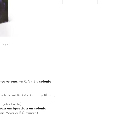
 imagen
?-caroteno
, Vit-C, Vit-E y
selenio
e fruto mirtilo (Vaccinum myrtillus L.).
Tagetes Erecta)
eza enriquecida en selenio
iae Meyer ex E.C. Hansen).