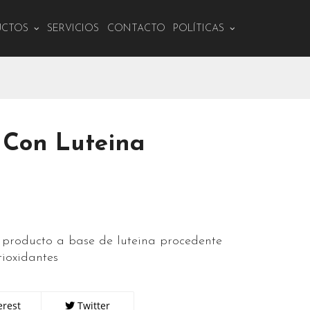
UCTOS
SERVICIOS
CONTACTO
POLÍTICAS
 Con Luteina
e producto a base de luteina procedente
ioxidantes
erest
Twitter