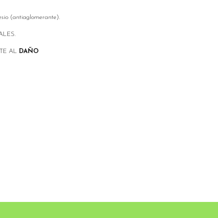
esio (antiaglomerante).
ALES.
NTE AL
DAÑO