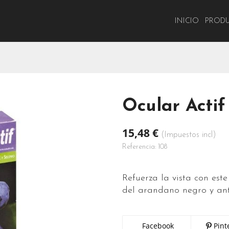
INICIO
PROD
Ocular Actif
15,48 €
(Impuestos incl)
Referencia:
108
Refuerza la vista con est
del arandano negro y ant
Facebook
Pint