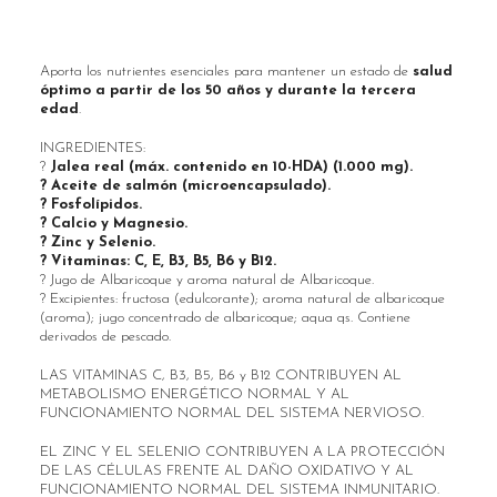
Aporta los nutrientes esenciales para mantener un estado de
salud
óptimo a partir de los 50 años y durante la tercera
edad
.
INGREDIENTES:
?
Jalea real (máx. contenido en 10-HDA) (1.000 mg).
? Aceite de salmón (microencapsulado).
? Fosfolípidos.
? Calcio y Magnesio.
? Zinc y Selenio.
? Vitaminas: C, E, B3, B5, B6 y B12.
? Jugo de Albaricoque y aroma natural de Albaricoque.
? Excipientes: fructosa (edulcorante); aroma natural de albaricoque
(aroma); jugo concentrado de albaricoque; aqua qs. Contiene
derivados de pescado.
LAS VITAMINAS C, B3, B5, B6 y B12 CONTRIBUYEN AL
METABOLISMO ENERGÉTICO NORMAL Y AL
FUNCIONAMIENTO NORMAL DEL SISTEMA NERVIOSO.
EL ZINC Y EL SELENIO CONTRIBUYEN A LA PROTECCIÓN
DE LAS CÉLULAS FRENTE AL DAÑO OXIDATIVO Y AL
FUNCIONAMIENTO NORMAL DEL SISTEMA INMUNITARIO.