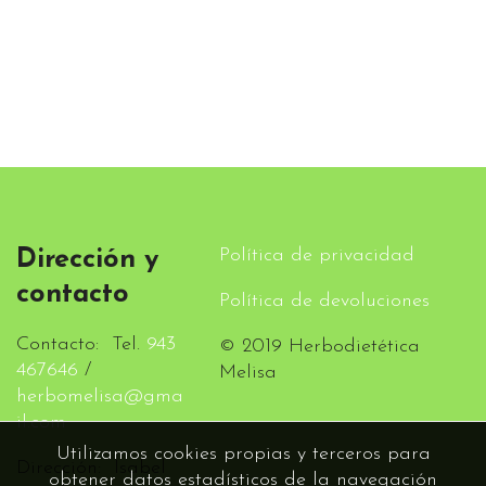
Política de privacidad
Dirección y
contacto
Política de devoluciones
Contacto: Tel.
943
© 2019 Herbodietética
467646
/
Melisa
herbomelisa@gma
il.com
Utilizamos cookies propias y terceros para
Dirección: Isabel
obtener datos estadísticos de la navegación