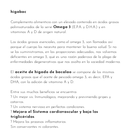
higabac
Complemento alimenticio con un elevado contenido en ácidos grasos
poliinsaturados de la serie
Omega 3
(E.P.A. y D.H.A.) y en
vitaminas A y D de origen natural.
Los ácidos grasos esenciales, como el omega 3, son llamados así
porque el cuerpo los necesita para mantener la buena salud. Si no
se los suministramos, en las proporciones adecuadas, nos volvemos
deficientes en omega 3, qué es una razón poderosa de la plaga de
enfermedades degenerativas que nos asalta en la sociedad moderna.
El
aceite de hígado de bacalao
se compone de los mismos
ácidos grasos que el aceite de pescado omega 3, es decir, EPA y
DHA, con la adición de vitamina A y D.
Entre sus muchos beneficios se encuentra:
? Un mejor sis. Inmunológico, mejorando y previniendo gripes y
catarros.
? Un sistema nervioso en perfectas condiciones.
?
Mejora el Sistema cardiovascular y baja los
triglicéridos
.
? Mejora los procesos inflamatorios.
Sin conservantes ni colorantes.