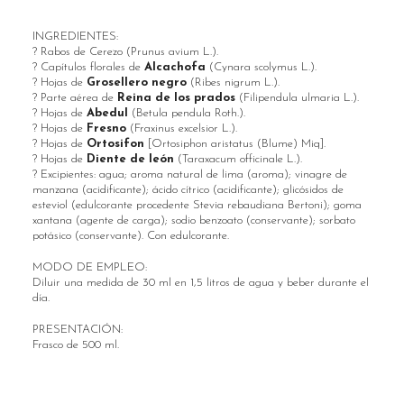
INGREDIENTES:
? Rabos de Cerezo (Prunus avium L.).
? Capítulos florales de
Alcachofa
(Cynara scolymus L.).
? Hojas de
Grosellero negro
(Ribes nigrum L.).
? Parte aérea de
Reina de los prados
(Filipendula ulmaria L.).
? Hojas de
Abedul
(Betula pendula Roth.).
? Hojas de
Fresno
(Fraxinus excelsior L.).
? Hojas de
Ortosifon
[Ortosiphon aristatus (Blume) Miq].
? Hojas de
Diente de león
(Taraxacum officinale L.).
? Excipientes: agua; aroma natural de lima (aroma); vinagre de
manzana (acidificante); ácido cítrico (acidificante); glicósidos de
esteviol (edulcorante procedente Stevia rebaudiana Bertoni); goma
xantana (agente de carga); sodio benzoato (conservante); sorbato
potásico (conservante). Con edulcorante.
MODO DE EMPLEO:
Diluir una medida de 30 ml en 1,5 litros de agua y beber durante el
día.
PRESENTACIÓN:
Frasco de 500 ml.