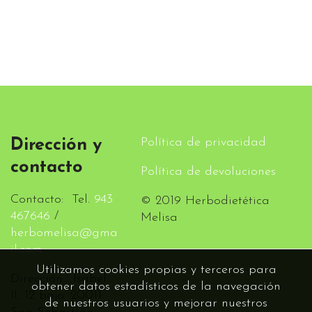
Política de privacidad
Dirección y
contacto
Política de devoluciones
Contacto: Tel.
943
© 2019 Herbodietética
467646
/
Melisa
herbomelisa@gma
il.com
Utilizamos cookies propias y terceros para
Dirección: Isabel
obtener datos estadísticos de la navegación
II, 12 bajo. 20011
de nuestros usuarios y mejorar nuestros