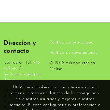
Política de privacidad
Dirección y
contacto
Política de devoluciones
Contacto: Tel.
943
© 2019 Herbodietética
467646
/
Melisa
herbomelisa@gma
il.com
Utilizamos cookies propias y terceros para
Dirección: Isabel
obtener datos estadísticos de la navegación
II, 12 bajo. 20011
de nuestros usuarios y mejorar nuestros
San Sebastián -
servicios. Puedes configurar tus preferencias a
España