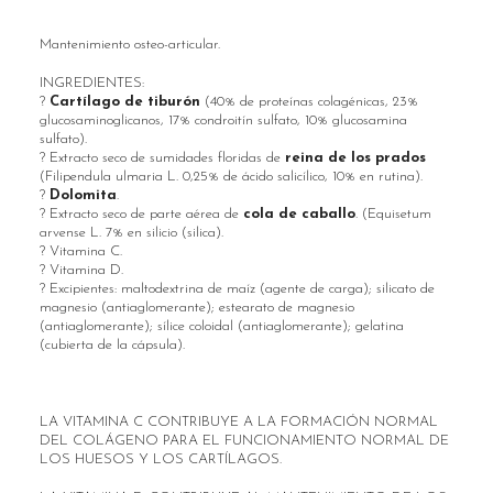
Mantenimiento osteo-articular.
INGREDIENTES:
?
Cartílago de tiburón
(40% de proteínas colagénicas, 23%
glucosaminoglicanos, 17% condroitín sulfato, 10% glucosamina
sulfato).
? Extracto seco de sumidades floridas de
reina de los prados
(Filipendula ulmaria L. 0,25% de ácido salicílico, 10% en rutina).
?
Dolomita
.
? Extracto seco de parte aérea de
cola de caballo
. (Equisetum
arvense L. 7% en silicio (silica).
? Vitamina C.
? Vitamina D.
? Excipientes: maltodextrina de maíz (agente de carga); silicato de
magnesio (antiaglomerante); estearato de magnesio
(antiaglomerante); sílice coloidal (antiaglomerante); gelatina
(cubierta de la cápsula).
LA VITAMINA C CONTRIBUYE A LA FORMACIÓN NORMAL
DEL COLÁGENO PARA EL FUNCIONAMIENTO NORMAL DE
LOS HUESOS Y LOS CARTÍLAGOS.