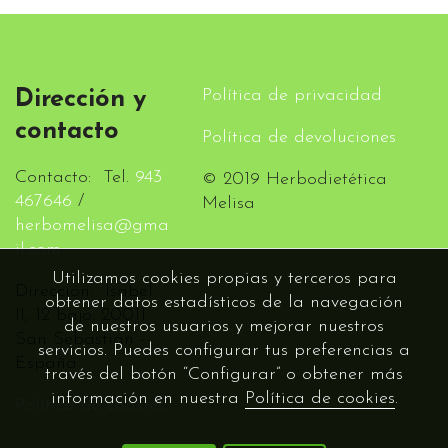
Política de privacidad
Dirección y
contacto
Política de devoluciones
Contacto: Tel.
943
© 2019 Herbodietética
467646
/
Melisa
herbomelisa@gma
il.com
Utilizamos cookies propias y terceros para
Dirección: Isabel
obtener datos estadísticos de la navegación
II, 12 bajo. 20011
de nuestros usuarios y mejorar nuestros
San Sebastián -
servicios. Puedes configurar tus preferencias a
España
través del botón “Configurar” o obtener más
información en nuestra
Política de cookies
.
Política de cookies