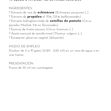
INGREDIENTES:
? Extracto de raíz de
echinácea
(Echinacea purpurea L.)
? Extracto de
propóleo
al 70% (35% bioflavonoides)
? Extracto hidroglicerinado de
semillas de pomelo
(Citrus
paradisi Macfad, 5% en flavonoides)
? Esencia de limón-cáscara (Citrus limonum L.)
? Aceite esencial de tomillo-timol (Thymus vulgaris L.).
? Excipiente: glicerina vegetal (diluyente).
MODO DE EMPLEO:
Disolver de 5 a 10 gotas (0,125 - 0,25 ml) en un vaso de agua o en
una tisana.
PRESENTACIÓN:
Frasco de 30 ml con cuentagotas