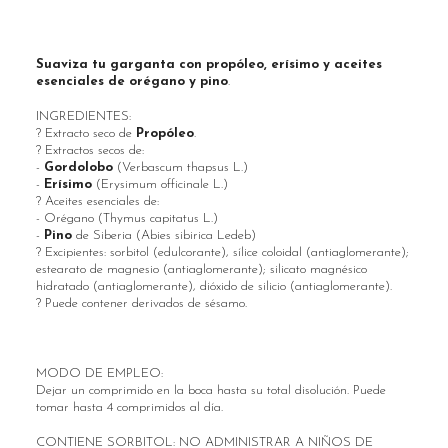
Suaviza tu garganta con propóleo, erísimo y aceites
esenciales de orégano y pino
.
INGREDIENTES:
? Extracto seco de
Propóleo
.
? Extractos secos de:
-
Gordolobo
(Verbascum thapsus L.)
-
Erísimo
(Erysimum officinale L.)
? Aceites esenciales de:
- Orégano (Thymus capitatus L.)
-
Pino
de Siberia (Abies sibirica Ledeb)
? Excipientes: sorbitol (edulcorante), sílice coloidal (antiaglomerante);
estearato de magnesio (antiaglomerante); silicato magnésico
hidratado (antiaglomerante), dióxido de silicio (antiaglomerante).
? Puede contener derivados de sésamo.
MODO DE EMPLEO:
Dejar un comprimido en la boca hasta su total disolución. Puede
tomar hasta 4 comprimidos al día.
CONTIENE SORBITOL: NO ADMINISTRAR A NIÑOS DE