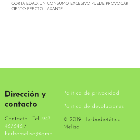
CORTA EDAD. UN CONSUMO EXCESIVO PUEDE PROVOCAR
CIERTO EFECTO LAXANTE.
Política de privacidad
Dirección y
contacto
Política de devoluciones
Contacto: Tel.
943
© 2019 Herbodietética
467646
/
Melisa
herbomelisa@gma