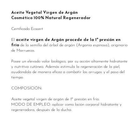
Aceite Vegetal Virgen de Argán
Cosmético 100% Natural Regenerador
Certificado Ecocert
El
aceite virgen de Argán procede de la 1ª presión en
frío
de la semilla del árbol de argán (Argania espinosa), originario
de Marruecos.
Posee un elevado valor biológico, por su acción altamente hidratante
y nutritiva cutánea. Además estimula la regeneración de la piel,
ayudándola de manera eficaz a combatir las arrugas y el paso del
tiempo.
COMPOSICIÓN:
Aceite vegetal virgen de argán de 1ª presión en frío.
MODO DE EMPLEO: aplicar como loción corporal hidratante y
regeneradora, después de la ducha.