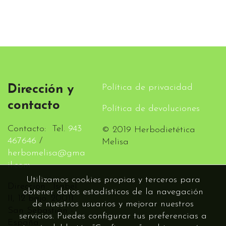
Política de privacidad
Dirección y
contacto
Política de devoluciones
Contacto: Tel.
943
© 2019 Herbodietética
467646
/
Melisa
herbomelisa@gma
il.com
Utilizamos cookies propias y terceros para
Dirección: Isabel
obtener datos estadísticos de la navegación
II, 12 bajo. 20011
de nuestros usuarios y mejorar nuestros
San Sebastián -
servicios. Puedes configurar tus preferencias a
España